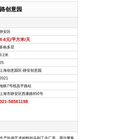
西路创意园
静安区
4-6元/平方米/天
多栋多层
3.2米
25
上海创意园区-静安创意园
2021
地铁7号线昌平路站
上海市静安区西康路850号
021-58561198
以生产绘画艺术材料的马利工业厂房，周边聚集