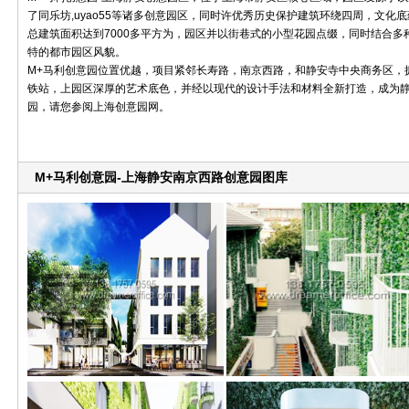
了同乐坊,uyao55等诸多创意园区，同时许优秀历史保护建筑环绕四周，文化
总建筑面积达到7000多平方为，园区并以街巷式的小型花园点缀，同时结合
特的都市园区风貌。
M+马利创意园位置优越，项目紧邻长寿路，南京西路，和静安寺中央商务区，拥
铁站，上园区深厚的艺术底色，并经以现代的设计手法和材料全新打造，成为
园，请您参阅上海创意园网。
M+马利创意园-上海静安南京西路创意园图库